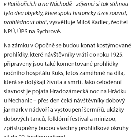
v Ratibořicích a na Náchodě - zájemci si tak stihnou
tyto dva objekty, které spolu historicky úzce souvisí,
prohlédnout oba
“, vysvětluje Miloš Kadlec, ředitel
NPÚ, ÚPS na Sychrově.
Na zámku v Opočně se budou konat kostýmované
prohlídky, které návštěvníky vrátí do roku 1925,
připraveny jsou také komentované prohlídky
nočního hospitálu Kuks, letos zaměřené na díla,
která se dotýkají života a smrti. Jako celodenní
slavnost je pojata Hradozámecká noc na Hrádku
u Nechanic – přes den čeká návštěvníky dobový
jarmark v nádvoří a vystoupení šermířů, ukázky
dobových tanců, folklórní festival a minizoo,
zpřístupněny budou všechny prohlídkové okruhy
až do 22. hodiny večerní.