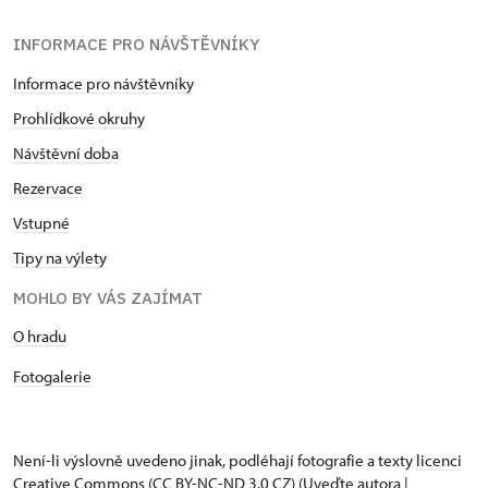
INFORMACE PRO NÁVŠTĚVNÍKY
Informace pro návštěvníky
Prohlídkové okruhy
Návštěvní doba
Rezervace
Vstupné
Tipy na výlety
MOHLO BY VÁS ZAJÍMAT
O hradu
Fotogalerie
Není-li výslovně uvedeno jinak, podléhají fotografie a texty
licenci
Creative Commons
(CC BY-NC-ND 3.0 CZ) (Uveďte autora |