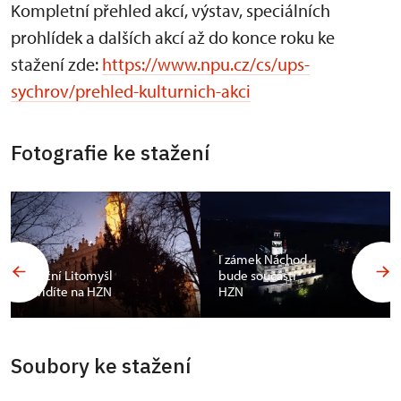
Kompletní přehled akcí, výstav, speciálních
prohlídek a dalších akcí až do konce roku ke
stažení zde:
https://www.npu.cz/cs/ups-
sychrov/prehled-kulturnich-akci
Fotografie ke stažení
I zámek Náchod
Noční Litomyšl
bude součástí
uvidíte na HZN
HZN
Soubory ke stažení