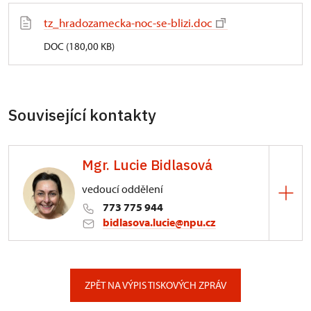
tz_hradozamecka-noc-se-blizi.doc
DOC (180,00 KB)
Související kontakty
Mgr. Lucie Bidlasová
vedoucí oddělení
773 775 944
bidlasova.lucie@npu.cz
ÚPS na Sychrově
Zámecký park 1/, Slatiňany
ZPĚT NA VÝPIS TISKOVÝCH ZPRÁV