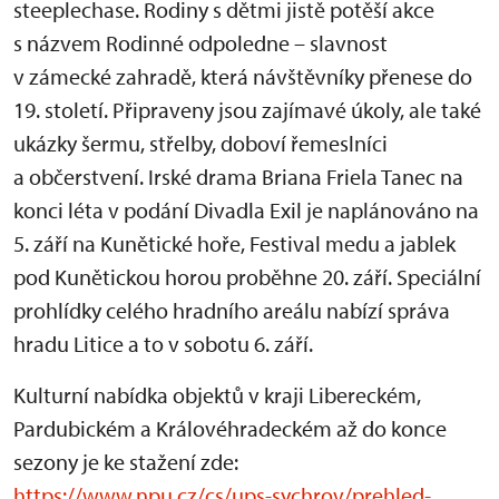
steeplechase. Rodiny s dětmi jistě potěší akce
s názvem Rodinné odpoledne – slavnost
v zámecké zahradě, která návštěvníky přenese do
19. století. Připraveny jsou zajímavé úkoly, ale také
ukázky šermu, střelby, doboví řemeslníci
a občerstvení. Irské drama Briana Friela Tanec na
konci léta v podání Divadla Exil je naplánováno na
5. září na Kunětické hoře, Festival medu a jablek
pod Kunětickou horou proběhne 20. září. Speciální
prohlídky celého hradního areálu nabízí správa
hradu Litice a to v sobotu 6. září.
Kulturní nabídka objektů v kraji Libereckém,
Pardubickém a Královéhradeckém až do konce
sezony je ke stažení zde:
https://www.npu.cz/cs/ups-sychrov/prehled-