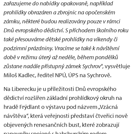
zařazujeme do nabídky opakovaně, například
prohlídky obrazáren a zbrojnic na opočenském
zámku, některé budou realizovány pouze v rámci
Dnů evropského dědictví. S příchodem školního roku
také přesouváme dětské prohlídky na víkendy či
podzimní prázdniny. Vracíme se také k návštěvní
době v režimu úterý až neděle, během pondělků
zůstane nadále přístupný zámek Sychrov
“, vysvětluje
Miloš Kadlec, ředitel NPÚ, ÚPS na Sychrově.
Na Liberecku je u příležitosti Dnů evropského
dědictví rozšířen základní prohlídkový okruh na
hradě Frýdlant o výstavu pod názvem „Vzácná
návštěva“, která veřejnosti představí čtveřici nově
objevených renesančních bust, které zobrazují
panovníky spojené s habsburským rodem.