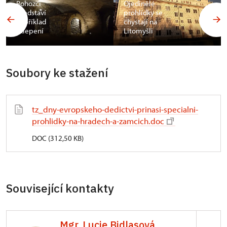
Rohozci
Ojedinělé
představí
prohlídky se
například
chystají na
sklepení
Litomyšli
Soubory ke stažení
tz_dny-evropskeho-dedictvi-prinasi-specialni-
prohlidky-na-hradech-a-zamcich.doc
DOC (312,50 KB)
Související kontakty
Mgr. Lucie Bidlasová