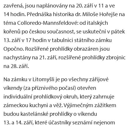
zavřená, jsou naplánovány na 20. září v 11 a ve
14 hodin. Přednáška historika dr. Miloše Hořejše na
téma Colloredo-Mannsfeldové: od italských
kořenů po českou současnost, se uskuteční v pátek
13. září v 17 hodin v tabulnici státního zámku
Opočno. Rozšířené prohlídky obrazáren jsou
nachystány na 21. září, rozšířené prohlídky zbrojnic
na 28. září.
Na zámku v Litomyšli je po všechny zářijové
víkendy (za příznivého počasí) otevřen
individuální prohlídkový okruh, který zahrnuje
zámeckou kuchyni a věž. Výjimečným zážitkem
budou kastelánské prohlídky o víkendu
13. a 14. září, které účastníky seznámí nejenom