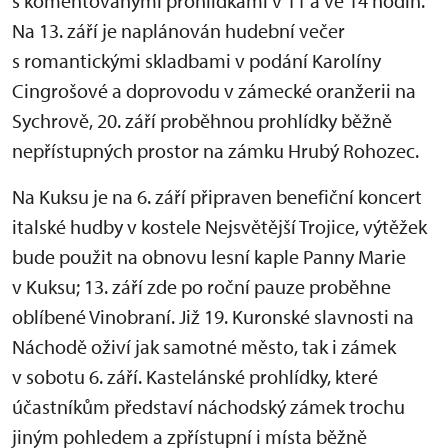
s komentovanými prohlídkami v 11 a ve 14 hodin.
Na 13. září je naplánován hudební večer
s romantickými skladbami v podání Karolíny
Cingrošové a doprovodu v zámecké oranžerii na
Sychrově, 20. září proběhnou prohlídky běžně
nepřístupných prostor na zámku Hrubý Rohozec.
Na Kuksu je na 6. září připraven benefiční koncert
italské hudby v kostele Nejsvětější Trojice, výtěžek
bude použit na obnovu lesní kaple Panny Marie
v Kuksu; 13. září zde po roční pauze proběhne
oblíbené Vinobraní. Již 19. Kuronské slavnosti na
Náchodě oživí jak samotné město, tak i zámek
v sobotu 6. září. Kastelánské prohlídky, které
účastníkům představí náchodský zámek trochu
jiným pohledem a zpřístupní i místa běžně