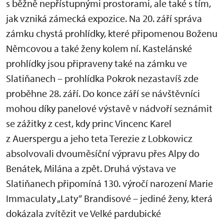
s běžně nepřístupnými prostorami, ale také s tím,
jak vzniká zámecká expozice. Na 20. září správa
zámku chystá prohlídky, které připomenou Boženu
Němcovou a také ženy kolem ní. Kastelánské
prohlídky jsou připraveny také na zámku ve
Slatiňanech – prohlídka Pokrok nezastavíš zde
proběhne 28. září. Do konce září se návštěvníci
mohou díky panelové výstavě v nádvoří seznámit
se zážitky z cest, kdy princ Vincenc Karel
z Auerspergu a jeho teta Terezie z Lobkowicz
absolvovali dvouměsíční výpravu přes Alpy do
Benátek, Milána a zpět. Druhá výstava ve
Slatiňanech připomíná 130. výročí narození Marie
Immaculaty „Laty“ Brandisové – jediné ženy, která
dokázala zvítězit ve Velké pardubické