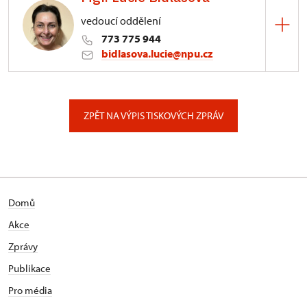
vedoucí oddělení
773 775 944
bidlasova.lucie@npu.cz
ÚPS na Sychrově
Zámecký park 1/, Slatiňany
ZPĚT NA VÝPIS TISKOVÝCH ZPRÁV
Domů
Akce
Zprávy
Publikace
Pro média