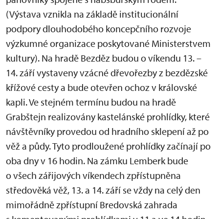
(Výstava vznikla na základě institucionální
podpory dlouhodobého koncepčního rozvoje
výzkumné organizace poskytované Ministerstvem
kultury). Na hradě Bezděz budou o víkendu 13. –
14. září vystaveny vzácné dřevořezby z bezdězské
křížové cesty a bude otevřen ochoz v královské
kapli. Ve stejném termínu budou na hradě
Grabštejn realizovány kastelánské prohlídky, které
návštěvníky provedou od hradního sklepení až po
věž a půdy. Tyto prodloužené prohlídky začínají po
oba dny v 16 hodin. Na zámku Lemberk bude
o všech zářijových víkendech zpřístupněna
středověká věž, 13. a 14. září se vždy na celý den
mimořádně zpřístupní Bredovská zahrada