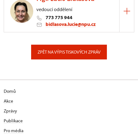
vedoucí oddělení
773 775 944
bidlasova.lucie@npu.cz
ÚPS na Sychrově
Zámecký park 1/, Slatiňany
ZPĚT NA VÝPIS TISKOVÝCH ZPRÁV
Domů
Akce
Zprávy
Publikace
Pro média