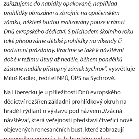
zařazujeme do nabídky opakovaně, například
prohlídky obrazáren a zbrojnic na opočenském
zámku, některé budou realizovány pouze v rámci
Dnů evropského dědictví. S příchodem školního roku
také přesouváme dětské prohlídky na víkendy či
podzimní prázdniny. Vracíme se také k návštěvní
době v režimu úterý až neděle, během pondělků
zůstane nadále přístupný zámek Sychrov
“, vysvětluje
Miloš Kadlec, ředitel NPÚ, ÚPS na Sychrově.
Na Liberecku je u příležitosti Dnů evropského
dědictví rozšířen základní prohlídkový okruh na
hradě Frýdlant o výstavu pod názvem „Vzácná
návštěva“, která veřejnosti představí čtveřici nově
objevených renesančních bust, které zobrazují
panovníky spojené s habsburským rodem.