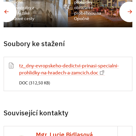
Vzácné
prohlídky
dřevořezby z
obrazáren
bezdězské
proběhnou na
křížové cesty
Opočně
Soubory ke stažení
tz_dny-evropskeho-dedictvi-prinasi-specialni-
prohlidky-na-hradech-a-zamcich.doc
DOC (312,50 KB)
Související kontakty
Mgr. Lucie Bidlasová