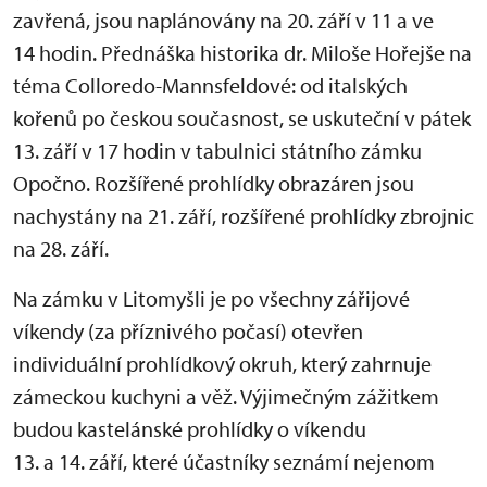
zavřená, jsou naplánovány na 20. září v 11 a ve
14 hodin. Přednáška historika dr. Miloše Hořejše na
téma Colloredo-Mannsfeldové: od italských
kořenů po českou současnost, se uskuteční v pátek
13. září v 17 hodin v tabulnici státního zámku
Opočno. Rozšířené prohlídky obrazáren jsou
nachystány na 21. září, rozšířené prohlídky zbrojnic
na 28. září.
Na zámku v Litomyšli je po všechny zářijové
víkendy (za příznivého počasí) otevřen
individuální prohlídkový okruh, který zahrnuje
zámeckou kuchyni a věž. Výjimečným zážitkem
budou kastelánské prohlídky o víkendu
13. a 14. září, které účastníky seznámí nejenom