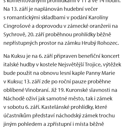
s komentovanými prohlídkami v 11 a ve 14 hodin.
Na 13. září je naplánován hudební večer
s romantickými skladbami v podání Karolíny
Cingrošové a doprovodu v zámecké oranžerii na
Sychrově, 20. září proběhnou prohlídky běžně
nepřístupných prostor na zámku Hrubý Rohozec.
Na Kuksu je na 6. září připraven benefiční koncert
italské hudby v kostele Nejsvětější Trojice, výtěžek
bude použit na obnovu lesní kaple Panny Marie
v Kuksu; 13. září zde po roční pauze proběhne
oblíbené Vinobraní. Již 19. Kuronské slavnosti na
Náchodě oživí jak samotné město, tak i zámek
v sobotu 6. září. Kastelánské prohlídky, které
účastníkům představí náchodský zámek trochu
jiným pohledem a zpřístupní i místa běžně