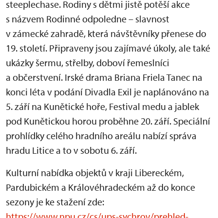
steeplechase. Rodiny s dětmi jistě potěší akce
s názvem Rodinné odpoledne – slavnost
v zámecké zahradě, která návštěvníky přenese do
19. století. Připraveny jsou zajímavé úkoly, ale také
ukázky šermu, střelby, doboví řemeslníci
a občerstvení. Irské drama Briana Friela Tanec na
konci léta v podání Divadla Exil je naplánováno na
5. září na Kunětické hoře, Festival medu a jablek
pod Kunětickou horou proběhne 20. září. Speciální
prohlídky celého hradního areálu nabízí správa
hradu Litice a to v sobotu 6. září.
Kulturní nabídka objektů v kraji Libereckém,
Pardubickém a Královéhradeckém až do konce
sezony je ke stažení zde:
https://www.npu.cz/cs/ups-sychrov/prehled-