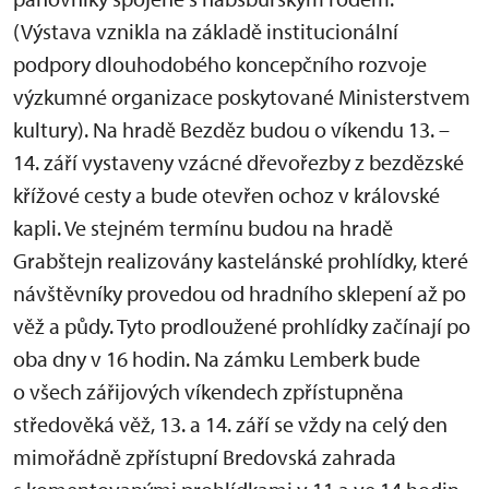
(Výstava vznikla na základě institucionální
podpory dlouhodobého koncepčního rozvoje
výzkumné organizace poskytované Ministerstvem
kultury). Na hradě Bezděz budou o víkendu 13. –
14. září vystaveny vzácné dřevořezby z bezdězské
křížové cesty a bude otevřen ochoz v královské
kapli. Ve stejném termínu budou na hradě
Grabštejn realizovány kastelánské prohlídky, které
návštěvníky provedou od hradního sklepení až po
věž a půdy. Tyto prodloužené prohlídky začínají po
oba dny v 16 hodin. Na zámku Lemberk bude
o všech zářijových víkendech zpřístupněna
středověká věž, 13. a 14. září se vždy na celý den
mimořádně zpřístupní Bredovská zahrada