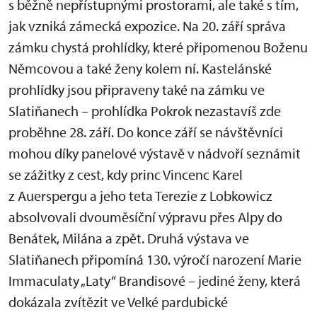
s běžně nepřístupnými prostorami, ale také s tím,
jak vzniká zámecká expozice. Na 20. září správa
zámku chystá prohlídky, které připomenou Boženu
Němcovou a také ženy kolem ní. Kastelánské
prohlídky jsou připraveny také na zámku ve
Slatiňanech – prohlídka Pokrok nezastavíš zde
proběhne 28. září. Do konce září se návštěvníci
mohou díky panelové výstavě v nádvoří seznámit
se zážitky z cest, kdy princ Vincenc Karel
z Auerspergu a jeho teta Terezie z Lobkowicz
absolvovali dvouměsíční výpravu přes Alpy do
Benátek, Milána a zpět. Druhá výstava ve
Slatiňanech připomíná 130. výročí narození Marie
Immaculaty „Laty“ Brandisové – jediné ženy, která
dokázala zvítězit ve Velké pardubické