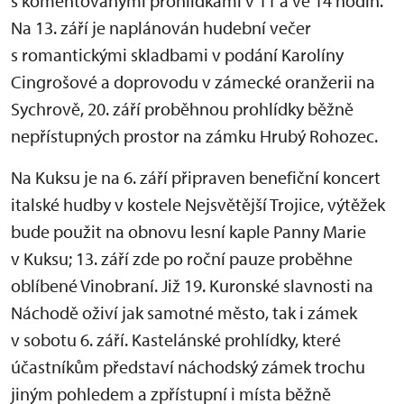
s komentovanými prohlídkami v 11 a ve 14 hodin.
Na 13. září je naplánován hudební večer
s romantickými skladbami v podání Karolíny
Cingrošové a doprovodu v zámecké oranžerii na
Sychrově, 20. září proběhnou prohlídky běžně
nepřístupných prostor na zámku Hrubý Rohozec.
Na Kuksu je na 6. září připraven benefiční koncert
italské hudby v kostele Nejsvětější Trojice, výtěžek
bude použit na obnovu lesní kaple Panny Marie
v Kuksu; 13. září zde po roční pauze proběhne
oblíbené Vinobraní. Již 19. Kuronské slavnosti na
Náchodě oživí jak samotné město, tak i zámek
v sobotu 6. září. Kastelánské prohlídky, které
účastníkům představí náchodský zámek trochu
jiným pohledem a zpřístupní i místa běžně