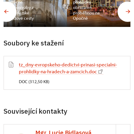
Vzácné
prohlídky
dřevořezby z
obrazáren
bezdězské
proběhnou na
křížové cesty
Opočně
Soubory ke stažení
tz_dny-evropskeho-dedictvi-prinasi-specialni-
prohlidky-na-hradech-a-zamcich.doc
DOC (312,50 KB)
Související kontakty
Mgr. Lucie Bidlasová