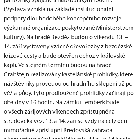
(Výstava vznikla na základě institucionální
podpory dlouhodobého koncepčního rozvoje
výzkumné organizace poskytované Ministerstvem
kultury). Na hradě Bezděz budou o víkendu 13. –
14. září vystaveny vzácné dřevořezby z bezdězské
křížové cesty a bude otevřen ochoz v královské
kapli. Ve stejném termínu budou na hradě
Grabštejn realizovány kastelánské prohlídky, které
návštěvníky provedou od hradního sklepení až po
věž a půdy. Tyto prodloužené prohlídky začínají po
oba dny v 16 hodin. Na zámku Lemberk bude
o všech zářijových víkendech zpřístupněna
středověká věž, 13. a 14. září se vždy na celý den
mimořádně zpřístupní Bredovská zahrada