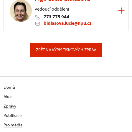
vedoucí oddělení
773 775 944
bidlasova.lucie@npu.cz
ÚPS na Sychrově
Zámecký park 1/, Slatiňany
ZPĚT NA VÝPIS TISKOVÝCH ZPRÁV
Domů
Akce
Zprávy
Publikace
Pro média