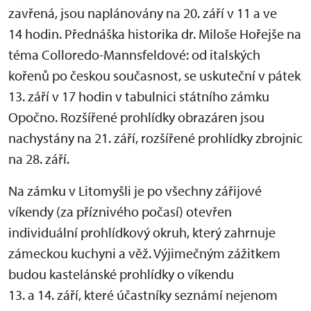
zavřená, jsou naplánovány na 20. září v 11 a ve
14 hodin. Přednáška historika dr. Miloše Hořejše na
téma Colloredo-Mannsfeldové: od italských
kořenů po českou současnost, se uskuteční v pátek
13. září v 17 hodin v tabulnici státního zámku
Opočno. Rozšířené prohlídky obrazáren jsou
nachystány na 21. září, rozšířené prohlídky zbrojnic
na 28. září.
Na zámku v Litomyšli je po všechny zářijové
víkendy (za příznivého počasí) otevřen
individuální prohlídkový okruh, který zahrnuje
zámeckou kuchyni a věž. Výjimečným zážitkem
budou kastelánské prohlídky o víkendu
13. a 14. září, které účastníky seznámí nejenom