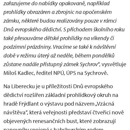
zařazujeme do nabídky opakovaně, například
prohlídky obrazáren a zbrojnic na opočenském
zámku, některé budou realizovány pouze v rámci
Dnů evropského dědictví. S příchodem školního roku
také přesouváme dětské prohlídky na víkendy či
podzimní prázdniny. Vracíme se také k návštěvní
době v režimu úterý až neděle, během pondělků
zůstane nadále přístupný zámek Sychrov
“, vysvětluje
Miloš Kadlec, ředitel NPÚ, ÚPS na Sychrově.
Na Liberecku je u příležitosti Dnů evropského
dědictví rozšířen základní prohlídkový okruh na
hradě Frýdlant o výstavu pod názvem „Vzácná
návštěva“, která veřejnosti představí čtveřici nově
objevených renesančních bust, které zobrazují
panovníky spojené s habsburským rodem.