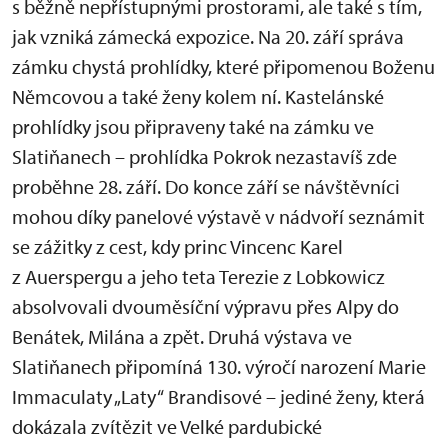
s běžně nepřístupnými prostorami, ale také s tím,
jak vzniká zámecká expozice. Na 20. září správa
zámku chystá prohlídky, které připomenou Boženu
Němcovou a také ženy kolem ní. Kastelánské
prohlídky jsou připraveny také na zámku ve
Slatiňanech – prohlídka Pokrok nezastavíš zde
proběhne 28. září. Do konce září se návštěvníci
mohou díky panelové výstavě v nádvoří seznámit
se zážitky z cest, kdy princ Vincenc Karel
z Auerspergu a jeho teta Terezie z Lobkowicz
absolvovali dvouměsíční výpravu přes Alpy do
Benátek, Milána a zpět. Druhá výstava ve
Slatiňanech připomíná 130. výročí narození Marie
Immaculaty „Laty“ Brandisové – jediné ženy, která
dokázala zvítězit ve Velké pardubické