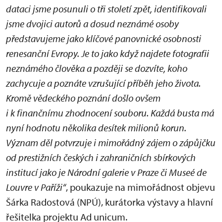
dataci jsme posunuli o tři století zpět, identifikovali
jsme dvojici autorů a dosud neznámé osoby
představujeme jako klíčové panovnické osobnosti
renesanční Evropy. Je to jako když najdete fotografii
neznámého člověka a později se dozvíte, koho
zachycuje a poznáte vzrušující příběh jeho života.
Kromě vědeckého poznání došlo ovšem
i k finančnímu zhodnocení souboru. Každá busta má
nyní hodnotu několika desítek milionů korun.
Význam děl potvrzuje i mimořádný zájem o zápůjčku
od prestižních českých i zahraničních sbírkových
institucí jako je Národní galerie v Praze či Museé de
Louvre v Paříži“
, poukazuje na mimořádnost objevu
Šárka Radostová (NPÚ), kurátorka výstavy a hlavní
řešitelka projektu Ad unicum.