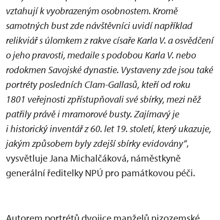
vztahují k vyobrazeným osobnostem. Kromě
samotných bust zde návštěvníci uvidí například
relikviář s úlomkem z rakve císaře Karla V. a osvědčení
o jeho pravosti, medaile s podobou Karla V. nebo
rodokmen Savojské dynastie. Vystaveny zde jsou také
portréty posledních Clam-Gallasů, kteří od roku
1801 veřejnosti zpřístupňovali své sbírky, mezi něž
patřily právě i mramorové busty. Zajímavý je
i historický inventář z 60. let 19. století, který ukazuje,
jakým způsobem byly zdejší sbírky evidovány“
,
vysvětluje Jana Michalčáková, náměstkyně
generální ředitelky NPÚ pro památkovou péči.
Autorem portrétů dvojice manželů nizozemské