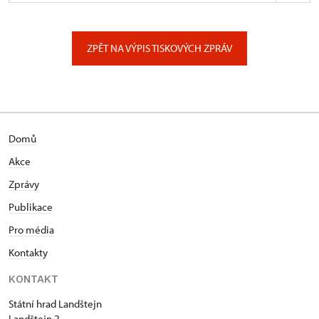
ÚPS na Sychrově
Zámecký park 1/, Slatiňany
ZPĚT NA VÝPIS TISKOVÝCH ZPRÁV
Domů
Akce
Zprávy
Publikace
Pro média
Kontakty
KONTAKT
Státní hrad Landštejn
Landštejn 2