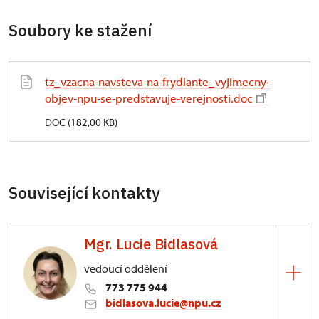
Soubory ke stažení
tz_vzacna-navsteva-na-frydlante_vyjimecny-
objev-npu-se-predstavuje-verejnosti.doc
DOC (182,00 KB)
Související kontakty
Mgr. Lucie Bidlasová
vedoucí oddělení
773 775 944
bidlasova.lucie@npu.cz