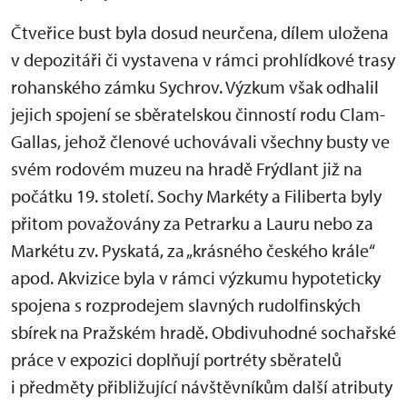
Čtveřice bust byla dosud neurčena, dílem uložena
v depozitáři či vystavena v rámci prohlídkové trasy
rohanského zámku Sychrov. Výzkum však odhalil
jejich spojení se sběratelskou činností rodu Clam-
Gallas, jehož členové uchovávali všechny busty ve
svém rodovém muzeu na hradě Frýdlant již na
počátku 19. století. Sochy Markéty a Filiberta byly
přitom považovány za Petrarku a Lauru nebo za
Markétu zv. Pyskatá, za „krásného českého krále“
apod. Akvizice byla v rámci výzkumu hypoteticky
spojena s rozprodejem slavných rudolfinských
sbírek na Pražském hradě. Obdivuhodné sochařské
práce v expozici doplňují portréty sběratelů
i předměty přibližující návštěvníkům další atributy