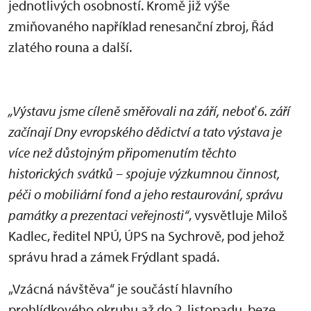
jednotlivých osobností. Kromě již výše
zmiňovaného například renesanční zbroj, Řád
zlatého rouna a další.
„Výstavu jsme cíleně směřovali na září, neboť 6. září
začínají Dny evropského dědictví a tato výstava je
více než důstojným připomenutím těchto
historických svátků – spojuje výzkumnou činnost,
péči o mobiliární fond a jeho restaurování, správu
památky a prezentaci veřejnosti“
, vysvětluje Miloš
Kadlec, ředitel NPÚ, ÚPS na Sychrově, pod jehož
správu hrad a zámek Frýdlant spadá.
„Vzácná návštěva“ je součástí hlavního
prohlídkového okruhu až do 2. listopadu, beze