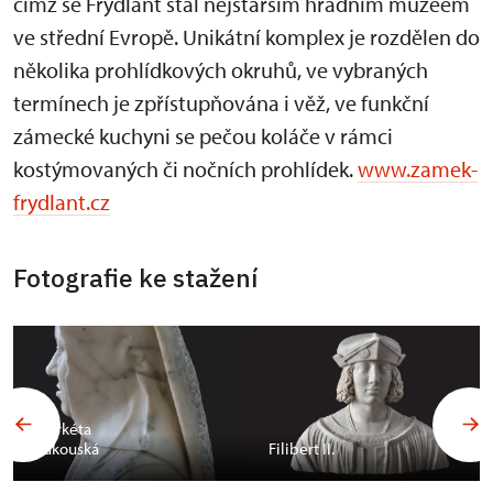
čímž se Frýdlant stal nejstarším hradním muzeem
ve střední Evropě. Unikátní komplex je rozdělen do
několika prohlídkových okruhů, ve vybraných
termínech je zpřístupňována i věž, ve funkční
zámecké kuchyni se pečou koláče v rámci
kostýmovaných či nočních prohlídek.
www.zamek-
frydlant.cz
Fotografie ke stažení
Markéta
Rakouská
Filibert II.