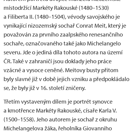
místodržící Markéty Rakouské (1480–1530)
a Filiberta II. (1480–1504), vévody savojského je
vynikající nizozemský sochař Conrat Meit, který je
považován za prvního zaalpského renesančního
sochaře, označovaného také jako Michelangelo
severu. Jde o jediná díla tohoto autora na území
ČR. Také v zahraničí jsou doklady jeho práce
vzácné a vysoce ceněné. Meitovy busty přitom
byly slavné již v době jejich vzniku a předpokládalo
se, že byly již v 16. století zničeny.
Třetím vystaveným dílem je portrét synovce
a kmotřence Markéty Rakouské, císaře Karla V.
(1500–1558). Jeho autorem je sochař z okruhu
Michelangelova žáka, řeholníka Giovanniho