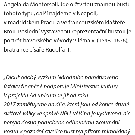
Angela da Montorsoli. Jde o čtvrtou známou bustu
tohoto typu, další najdeme v Neapoli,
v madridském Pradu a ve francouzském klášteře
Brou. Poslední vystavenou reprezentační bustou je
portrét bavorského vévody Viléma V. (1548–1626),
bratrance císaře Rudolfa II.
„Dlouhodobý výzkum Národního památkového
ústavu finančně podporuje Ministerstvo kultury.
V projektu Ad unicum se již od roku
2017 zaměřujeme na díla, která jsou od konce druhé
světové války ve správě NPÚ, většina je vystavena, ale
nebyla dosud podrobena odbornému zkoumání.
Posun v poznání čtveřice bust byl přitom mimořádný,