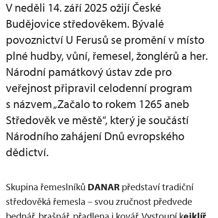
V neděli 14. září 2025 ožijí České
Budějovice středověkem. Bývalé
povoznictví U Ferusů se promění v místo
plné hudby, vůní, řemesel, žonglérů a her.
Národní památkový ústav zde pro
veřejnost připravil celodenní program
s názvem „Začalo to rokem 1265 aneb
Středověk ve městě“, který je součástí
Národního zahájení Dnů evropského
dědictví.
Skupina řemeslníků
DANAR
představí tradiční
středověká řemesla – svou zručnost předvede
bednář, brašnář, přadlena i kovář. Vystoupí k
ejklíř