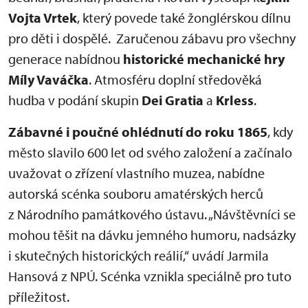
Vojta Vrtek
, který povede také žonglérskou dílnu
pro děti i dospělé. Zaručenou zábavu pro všechny
generace nabídnou
historické mechanické hry
Míly Vaváčka
. Atmosféru doplní středověká
hudba v podání skupin
Dei Gratia
a
Krless
.
Zábavné i poučné ohlédnutí do roku 1865
, kdy
město slavilo 600 let od svého založení a začínalo
uvažovat o zřízení vlastního muzea, nabídne
autorská scénka souboru amatérských herců
z Národního památkového ústavu. „Návštěvníci se
mohou těšit na dávku jemného humoru, nadsázky
i skutečných historických reálií,“ uvádí Jarmila
Hansová z NPÚ. Scénka vznikla speciálně pro tuto
příležitost.