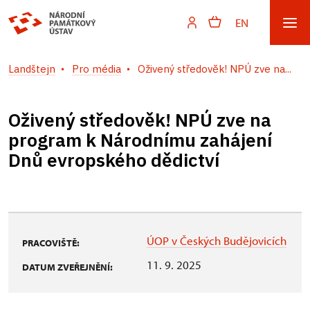
EN
Landštejn
Pro média
Oživený středověk! NPÚ zve na...
Oživený středověk! NPÚ zve na
program k Národnímu zahájení
Dnů evropského dědictví
ÚOP v Českých Budějovicích
PRACOVIŠTĚ:
11. 9. 2025
DATUM ZVEŘEJNĚNÍ: