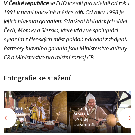
V České republice
se EHD konají pravidelně od roku
1991 v první polovině měsíce září. Od roku 1998 je
jejich hlavním garantem Sdružení historických sídel
Čech, Moravy a Slezska, které vždy ve spolupráci
s jedním z členských měst pořádá národní zahájení.
Partnery hlavního garanta jsou Ministerstvo kultury
ČR a Ministerstvo pro místní rozvoj ČR.
Fotografie ke stažení
Historická
Historická
řemesla
řemesla
DANAR,
DANAR,
přadlena
soustružník