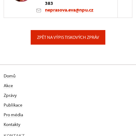
383
neprasova.eva@npu.cz
ÚOP v Českých Budějovicích
Senovážné nám. 230/6, České Budějovice
ZPĚT NA VÝPIS TISKOVÝCH ZPRÁV
Domů
Akce
Zprávy
Publikace
Pro média
Kontakty
KONTAKT