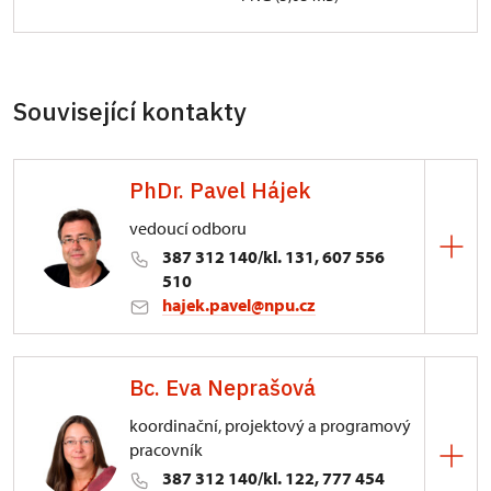
Související kontakty
PhDr. Pavel Hájek
vedoucí odboru
387 312 140/kl. 131, 607 556
510
hajek.pavel@npu.cz
ÚOP v Českých Budějovicích
Bc. Eva Neprašová
Senovážné nám. 230/6, České Budějovice
koordinační, projektový a programový
pracovník
387 312 140/kl. 122, 777 454