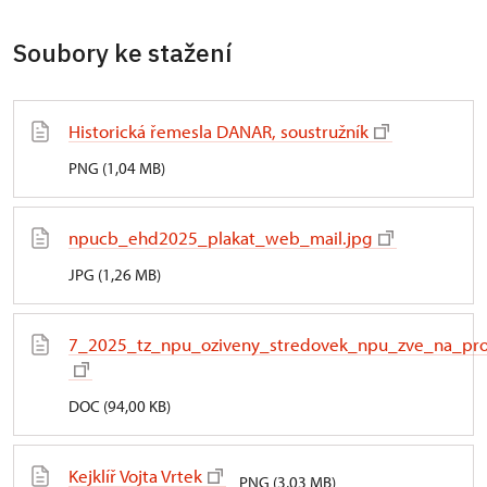
Soubory ke stažení
Historická řemesla DANAR, soustružník
PNG (1,04 MB)
npucb_ehd2025_plakat_web_mail.jpg
JPG (1,26 MB)
7_2025_tz_npu_oziveny_stredovek_npu_zve_na_pro
DOC (94,00 KB)
Kejklíř Vojta Vrtek
PNG (3,03 MB)