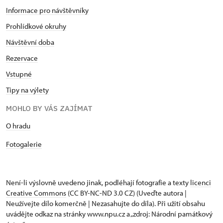
Informace pro návštěvníky
Prohlídkové okruhy
Návštěvní doba
Rezervace
Vstupné
Tipy na výlety
MOHLO BY VÁS ZAJÍMAT
O hradu
Fotogalerie
Není-li výslovně uvedeno jinak, podléhají fotografie a texty
licenci
Creative Commons
(CC BY-NC-ND 3.0 CZ) (Uveďte autora |
Neužívejte dílo komerčně | Nezasahujte do díla). Při užití obsahu
uvádějte odkaz na stránky www.npu.cz a „zdroj: Národní památkový